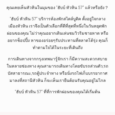
คุณเคยเห็นหัวหินในมุมของ "ฮับบ์ หัวหิน 57" แล้วหรือยัง？
"ฮับบ์ หัวหิน 57" บริการห้องพักสไตล์บูติค ตั้งอยู่ใจกลาง
เมืองหัวหิน เราจึงเป็นตัวเลือกที่ดีที่สุดที่หนึ่งในวันหยุดพัก
ผ่อนของคุณ ไม่ว่าคุณอยากเดินเล่นชมวิวริมชายหาด หรือ
อยากช็อปปิ้ง หาของอร่อยๆรับประทานที่ตลาดโต้รุ่ง คุณก็
ทำตามใจได้ในระยะที่เดินถึง
การเดินทางจากกรุงเทพมารู้จักเรา ก็มีความสะดวกสบาย
ในหลายช่องทาง คุณสามารถเดินทางโดยขับรถส่วนตัว,รถ
บัสสาธารณะ,รถตู้ประจำทาง หรือนั่งรถไฟเก็บบรรยากาศ
มาลงที่สถานีหัวหิน ก็จะเห็นเรายืนต้อนรับคุณอยู่ไม่ไกล
"ฮับบ์ หัวหิน 57" ที่ที่การพักผ่อนของคุณได้เริ่มต้น